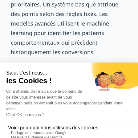
prioritaires. Un système basique attribue
des points selon des règles fixes. Les
modèles avancés utilisent le machine
learning pour identifier les patterns
comportementaux qui précèdent
historiquement les conversions.
La segmentation
MQL SQL PQL
structure
votre tunnel de conversion. Les MQL
(Marketing Qualified Leads) ont atteint le
seuil d'engagement justifiant un nurturing
intensif. Les SQL (Sales Qualified Leads)
répondent aux critères BANT (Budget,
Authority, Need, Timeline) et méritent un
contact commercial direct. Les PQL (Product